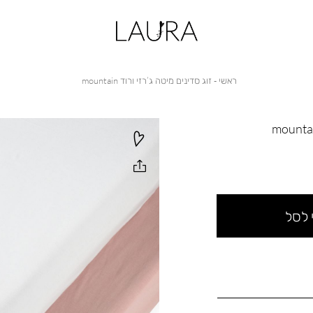
ראשי
זוג
ראשי
זוג סדינים מיטה ג’רזי ורוד mountain
סדינים
מיטה
ג’רזי
ורוד
mountain
 לסל