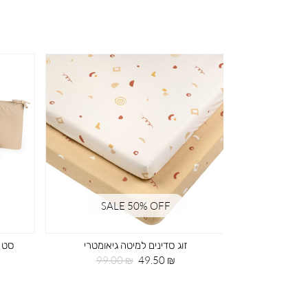
SALE 50% OFF
SA
ד ירוק
זוג סדינים למיטה גיאומטרי
חיר
מחיר
מחיר
99.00 ₪
49.50 ₪
99
גיל
מוצר
רגיל