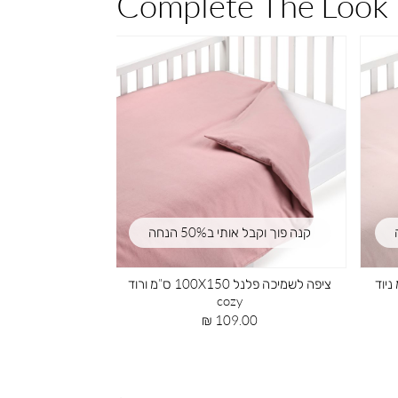
Complete The Look
קנה פוך וקבל אותי ב50% הנחה
ציפה לשמיכה פלנל 100X150 ס”מ תכלת
מגן ראש למיטת תינוק חלק
mountain
cozy
מחיר
מחיר
119.00 ₪
109.00 ₪
מוצר
מוצר