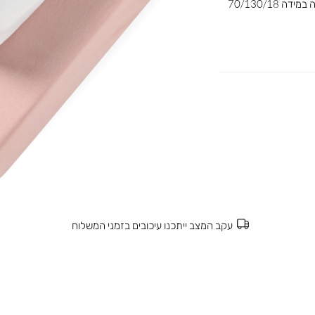
הסדינים למיטה עשויים מבד ג’רזי 100% כותנה במידה 70/130/18
עקב המצב ייתכנו עיכובים בזמני המשלוח