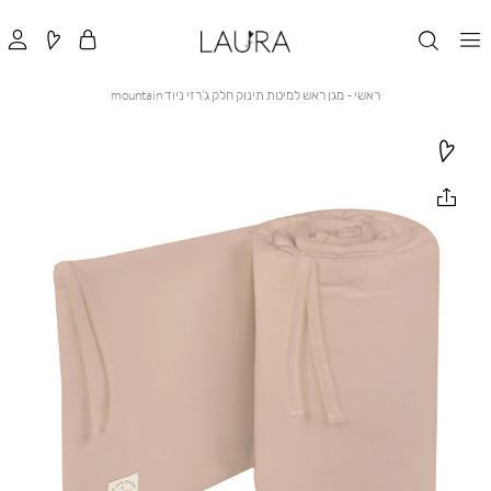
ראשי
מגן
ראשי
מגן ראש למיטת תינוק חלק ג’רזי ניוד mountain
ראש
למיטת
תינוק
חלק
ג’רזי
ניוד
mountain