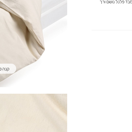
100/1 ס”מ , עשוי מבד פלנל נושם ורך
קנה פוך 