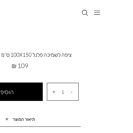
ציפה לשמיכה פלנל 100X150 ס”מ cozy off-white
מחיר
109 ₪
מוצר
הוסיפי
תיאור המוצר