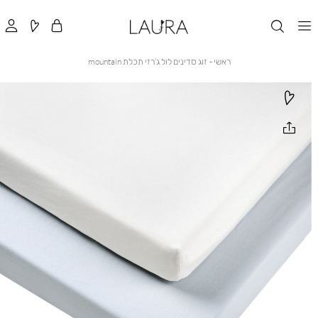
ראשי
זוג
ראשי
זוג סדינים לול ג’רזי תכלת mountain
סדינים
לול
ג’רזי
תכלת
mountain