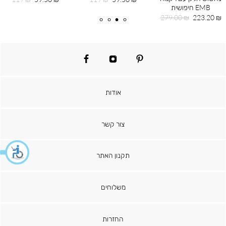
EMB חיפושית
מוצר
רגיל
מוצר
רגיל
מחיר
מחיר
279.00 ₪
223.20 ₪
מוצר
רגיל
facebook
instagram
pinterest
אודות
צור קשר
תקנון האתר
משלוחים
החזרות