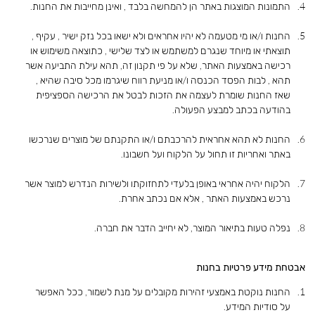
התמונות המוצגות באתר הן להמחשה בלבד , ואינן מחייבות את החנות.
החנות ו/או מי מטעמה לא יהיו אחראים ולא ישאו בכל נזק ישיר , עקיף ,
תוצאתי או מיוחד שנגרם למשתמש או לצד שלישי , כתוצאה משימוש או
רכישה באמצעות האתר, שלא על פי תקנון זה, תהא עילת התביעה אשר
תהא , לבות הפסד הכנסה ו/או מניעת רווח שיגרמו מכל סיבה שהיא ,
שאז החנות שומרת לעצמה את הזכות לבטל את הרכישה הספציפית
בהודעה בכתב למבצע הפעולה.
החנות לא תהא אחראית להרכבתם ו/או התקנתם של מוצרים שנרכשו
באתר ואחריות זו תחול על הלקוח ועל חשבונו.
הלקוח יהיה אחראי באופן בלעדי לתחזוקתו ולשירות הנדרש למוצר אשר
נרכש באמצעות האתר , אלא אם נכתב אחרת.
נפלה טעות בתיאור המוצר, לא יחייב הדבר את חברה.
אבטחת מידע פרטיות בחנות
החנות נוקטת באמצעי זהירות מקובלים על מנת לשמור, ככל האפשר
על סודיות המידע.