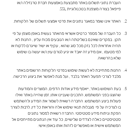
העברת נתוני תשלום באתר מתבצעת באמצעות חברת טרנזילה ו/או
פייפאל בצורה מוצפנת בטכנולוגיית SSL.
האתר אינו שומר במאגר נתונים את פרטי אמצעי תשלום של הלקוחות.
כל העברה של מספר כרטיס אשראי מהאתר נעשית באופן מוצפן על פי
תקן . במקרים שאינם בשליטתה ו/או הנובעים מכוח עליון , החנות לא
תהיה אחראית לכל נזק מכל סוג שהוא , עקיף או ישיר שייגרם ללקוח או
למי מטעמו , אם מידע זה יאבד או יגיע לגורם עוין ו/או יעשה בו שימוש
שלא בהרשאה.
החנות מתחייבת לא לעשות שימוש בפרטי הלקוחות הרשומים באתר
מלבד לצרכי תפעול האתר בלבד , ועל מנת לאפשר את ביצוע הרכישה.
בעת השימוש באתר, ייאסף מידע אודות הדפים, המוצרים והמודעות
שהוצגו בפני המשתמש, התכנים שעניינו אותו, זמן שהייה באתר ואילו
פעולות ביצע המשתמש. החברה רשאית לשמור את המידע ולהשתמש
בו לצרכיה על פי מגבלות תנאי שימוש אלה והוראות כל דין, לרבות לצורך
הפקת וניתוח מידע סטטיסטי. החברה רשאית למסור נתונים
סטטיסטיים כאלה לצדדים שלישיים, כל עוד אין הנתונים מתייחסים אל
המשתמש אישית או מאפשרים לזהות אותו באופן אישי.