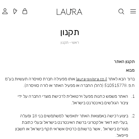
תקנון
ראשי
תקנון
ראשי
תקנון
תקנון האתר
מבוא
ברוך הבא לאתר
laura-swisra.co.il
אותו מפעילה חברת סוויסרה תעשיות בע"מ
ח.פ. 510515778 (להלן החברה או מפעיל האתר או לורה סוויסרה).
האתר משמש כחנות מפעל וירטואלית לרכישת מוצרי החברה על ידי
ציבור הגולשים באינטרנט בישראל.
ביצוע רכישה באמצאות האתר יתאפשר למשתמשים בני 18 ומעלה
,בעלי תא דואר אלקטרוני ברשת האינטרנט בישראל ובעלי כתובת
מגורים בישראל , אשר ברשותם כרטיס אשראי תקף בישראל או חשבון
פייפאל.