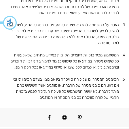
מדינת ישראל, אמנות בינ"ל וחוקי זכויות יוצרים של מדינות אחרות.
המידע הוא קניינה של לורה סוויסרה או של צדדים שלישיים אשר התירו
לחברה לפרסם את המידע נשוא זכויות היוצרים באתר.
נאסר על המשתמש להכניס שינויים, להעתיק, לפרסם, להפיץ, לשדר,
להציג, לבצע, לשכפל, להנפיק רישיון, ליצור עבודות נגזרות או למכור כל
חלק מן המידע הכלול באתר ללא הסכמתה הכתובה והמפורשת של
לורה סוויסרה.
המשתמש מכיר בזכויות היוצרים הקיימות במידע ומתחייב שלא לעשות
כל שימוש מסחרי במידע או כל שימוש בניגוד לאמור בדיני זכויות היוצרים
ובאמנות בינ"ל, או לגרום לכל שינוי או סילוף במידע או בכל חלק הימנו.
הסימנים המסחריים של לורה סוויסרה בין אם מצוין בצדם הסימון © ובין
אם לאו, הם סימני מסחר של החברה, או מותגים אשר השימוש בהם
מותר לחברה. לא יעשה המשתמש כל פעולה העלולה לפגוע בזכויות
הקניין של לורה סוויסרה בסימני המסחר או המותגים.
facebook
instagram
pinterest