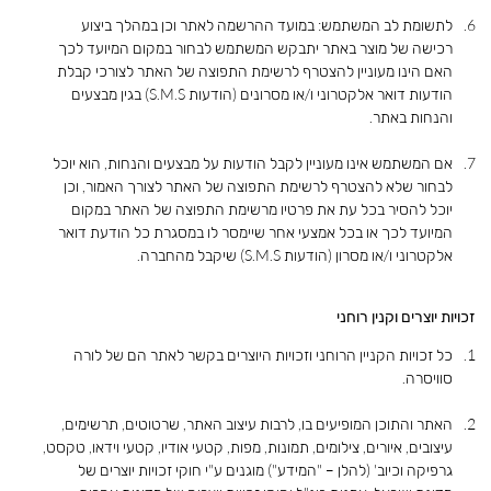
לתשומת לב המשתמש: במועד ההרשמה לאתר וכן במהלך ביצוע
רכישה של מוצר באתר יתבקש המשתמש לבחור במקום המיועד לכך
האם הינו מעוניין להצטרף לרשימת התפוצה של האתר לצורכי קבלת
הודעות דואר אלקטרוני ו/או מסרונים (הודעות S.M.S) בגין מבצעים
והנחות באתר.
אם המשתמש אינו מעוניין לקבל הודעות על מבצעים והנחות, הוא יוכל
לבחור שלא להצטרף לרשימת התפוצה של האתר לצורך האמור, וכן
יוכל להסיר בכל עת את פרטיו מרשימת התפוצה של האתר במקום
המיועד לכך או בכל אמצעי אחר שיימסר לו במסגרת כל הודעת דואר
אלקטרוני ו/או מסרון (הודעות S.M.S) שיקבל מהחברה.
זכויות יוצרים וקנין רוחני
כל זכויות הקניין הרוחני וזכויות היוצרים בקשר לאתר הם של לורה
סוויסרה.
האתר והתוכן המופיעים בו, לרבות עיצוב האתר, שרטוטים, תרשימים,
עיצובים, איורים, צילומים, תמונות, מפות, קטעי אודיו, קטעי וידאו, טקסט,
גרפיקה וכיוב' (להלן – "המידע") מוגנים ע"י חוקי זכויות יוצרים של