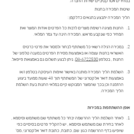
במחירים אטרקטיביים ישירות החברה.
שיטות המכירה בחנות
הליך המכירה יתבצע בתנאים כדלקמן :
החנות מציגה רשימת מוצרים לרבות כל הפרטים אודות המוצר ואת
המחיר כפי שנקבע מראש, המכירה הינה עד גמר המלאי.
במכירה רגילה רשאי כל משתתף לבחור ולמסור את פרטי כרטיס
האשראי בחנות עצמה או באמצעות מסירת הפרטים במענה טלפוני של
החנות , בטלפון
08-6722530
. ניתן לבצע תשלום גם באמצאות פייפאל.
השלמת הליך המכירה מותנה באישור ואימות העיסקה בטלפון ו/או
באמצעות דואר אלקטרוני של המשתתף תוך 48 שעות ממועד ביצוע
ההזמנה וכן בכך שהמוצר המבוקש קיים במלאי החנות בעת השלמת
הליך המכירה.
אופן ההשתתפות במכירות
לאחר השלמת הליך ההרשמה יבחר כל משתתף שם משתמש וסיסמא ,
לאחר בחירת שם משתמש וסיסמא , יש להקליד פרטים בסיסיים כפי
שיופיעו בדף ההרשמה כגון: שם, כתובת, כתובת דואר אלקטרוני, מס'