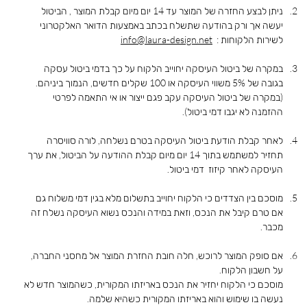
ניתן
לבצע
החזרה
של
המוצר
עד
14
יום
מיום
קבלת
המוצר
,
הביטול
יעשה
אך
ורק
בהודעה
שתשלח
בכתב
באמצעות
הדואר
האלקטרוני
לשירות
הלקוחות
:
info@laura-design.net
במקרה של ביטול העיסקה יחוייב הלקוח על כך בדמי ביטול עסקה
בגובה של 5% משווי העיסקה או 100 שקלים חדשים, הנמוך ביניהם.
(במקרה של ביטול העיסקה עקב פגם ייצור או אי התאמה לפרטי
ההזמנה לא יגבו דמי ביטול).
לאחר קבלת הודעת ביטול העיסקה בטרם נשלחה, לורה סוויסרה
תחזיר למשתמש בתוך 14 יום מיום קבלת ההודעה על הביטול, את ערך
העיסקה לאחר קיזוז דמי ביטול.
מוסכם בין הצדדים כי הלקוח יחוייב בתשלום מלא בגין דמי משלוח גם
אם טרם קיבל את הנכס, וזאת במידה והנכס נשוא העיסקה נשלח זה
מכבר.
אם סופק המוצר לרוכש, חלה חובת החזרת המוצר אל מחסני החברה,
על חשבון הלקוח.
מוסכם כי הלקוח יחזיר את הנכס באריזתו המקורית, כשהמוצר חדש לא
נעשה בו שימוש והוא באריזתו המקורית כשהיא שלמה.