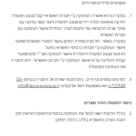
משפטיים פליליים ואזרחיים.
במקרה בו לא אושרה העיסקה ע"י חברות האשראי יקבל מבצע הפעולה
הודעה מתאימה ולפיה יידרש מבצע הפעולה ליצור קשר טלפוני עם
מוקד שרות הלקוחות של החנות לצורך הסדרת אישור העיסקה עם
חברות האשראי .
במקרה כאמור, יחל מניין ספירת הימים באשר למועדי המשלוח ממועד
אישור העיסקה ע"י חברות כרטיסי האשראי בפועל.
לא פעל מבצע הפעולה להסדרת אישור העיסקה תוך 7 ימים ממועד
קבלת ההודעה על אי אישור העיסקה ע"י חברות האשראי , יראו החברה
את העיסקה כמבוטלת .
לפרטים נוספים ובירורים , ניתן לפנות ישירות אל החברה בטלפון
08-
6722530
ו/או באמצעות דואר אלקטרוני
info@laura-swisra.co.il
.
ביטול הזמנות/ החזר מוצרים
ככלל הלקוח רשאי לבטל את העיסקה בכפוף ובהתאם להוראות חוק
הגנת הצרכן התשמ"א 1981 ( להלן: החוק).