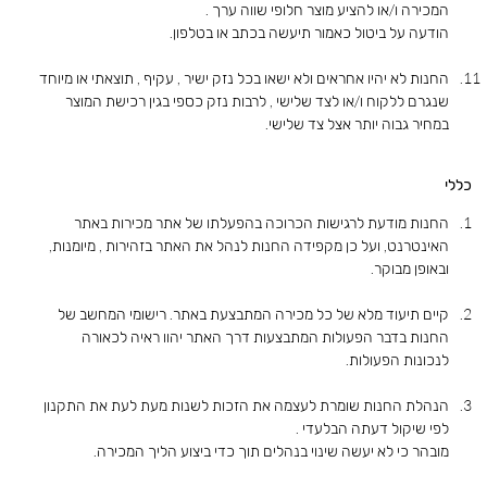
המכירה ו/או להציע מוצר חלופי שווה ערך .
הודעה על ביטול כאמור תיעשה בכתב או בטלפון.
החנות לא יהיו אחראים ולא ישאו בכל נזק ישיר , עקיף , תוצאתי או מיוחד
שנגרם ללקוח ו/או לצד שלישי , לרבות נזק כספי בגין רכישת המוצר
במחיר גבוה יותר אצל צד שלישי.
כללי
החנות מודעת לרגישות הכרוכה בהפעלתו של אתר מכירות באתר
האינטרנט, ועל כן מקפידה החנות לנהל את האתר בזהירות , מיומנות,
ובאופן מבוקר.
קיים תיעוד מלא של כל מכירה המתבצעת באתר. רישומי המחשב של
החנות בדבר הפעולות המתבצעות דרך האתר יהוו ראיה לכאורה
לנכונות הפעולות.
הנהלת החנות שומרת לעצמה את הזכות לשנות מעת לעת את התקנון
לפי שיקול דעתה הבלעדי .
מובהר כי לא יעשה שינוי בנהלים תוך כדי ביצוע הליך המכירה.