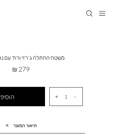
משטח החתלה ג’רזי ורוד עם נ
מחיר
279 ₪
מוצר
הוסיפי
תיאור המוצר