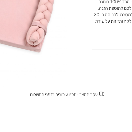
משטח החתלה לשידת ההחתלה לתינוק , עשוי מבד 100% כותנה .
לכם לתוספת הגנה.
מידות המשטח 57/80 ס”מ כיסוי המשטח ניתן להסרה ולכביסה ב 30-
לקה ותזוזות על שידת
עקב המצב ייתכנו עיכובים בזמני המשלוח