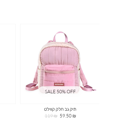
SALE 50% OFF
SA
וילט
תיק גב חלק קווילט
חיר
מחיר
מחיר
119 ₪
59.50 ₪
119
רגיל
מוצר
רגיל