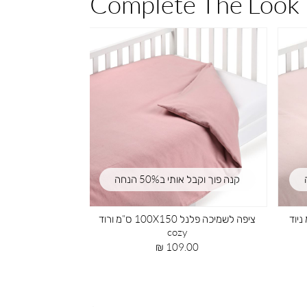
Complete The Look
קנה פוך וקבל אותי ב50% הנחה
קנה פוך וקבל 
 ניוד
ציפה לשמיכה 100*150 ס”מ ג’רזי ורוד
mountain
מחיר
119.00 ₪
מוצר