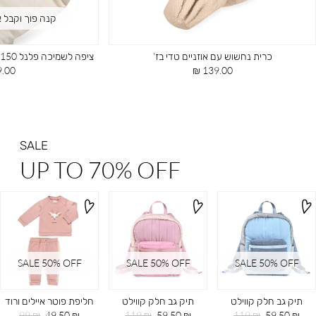
קנה פוך וקבל אותי ב%
כרית נחשוש עם אוזניים טדי בז’
ציפה לשמיכה פלנל 100X150 ס”מ cozy off-white
מחיר
מחיר
00 ₪
139.00 ₪
מוצר
מוצר
SALE
UP TO 70% OFF
SALE 50% OFF
SALE 50% OFF
SALE 50% OFF
תיק גב חלק קווילט
תיק גב חלק קווילט
חליפת פוטר איילים ורוד
מחיר
מחיר
מחיר
מחיר
מחיר
מחיר
99 ₪
49.50 ₪
119 ₪
59.50 ₪
119 ₪
59.50 ₪