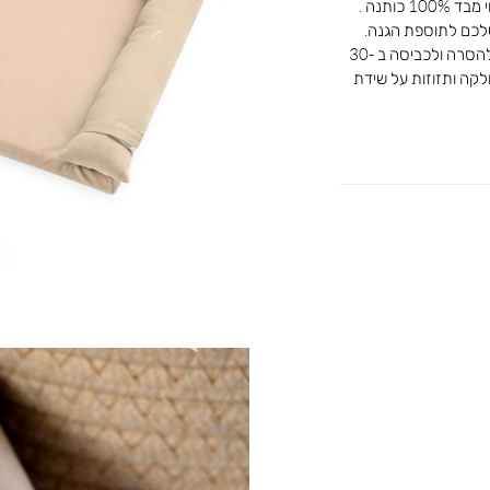
משטח החתלה לשידת ההחתלה לתינוק , עשוי מבד 100% כותנה .
לכם לתוספת הגנה.
מידות המשטח 57/80 ס”מ כיסוי המשטח ניתן להסרה ולכביסה ב 30-
לקה ותזוזות על שידת