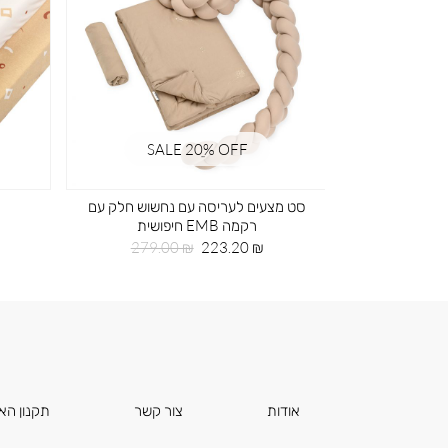
SALE 20ֵ% OFF
SA
ד ירוק
סט מצעים לעריסה עם נחשוש חלק עם
רקמה EMB חיפושית
חיר
99
גיל
מחיר
מחיר
279.00 ₪
223.20 ₪
מוצר
רגיל
אודות
צור קשר
תקנון הא