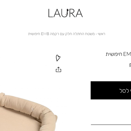
ראשי
משטח
ראשי
משטח החתלה חלק עם רקמה EMB חיפושית
החתלה
חלק
עם
רקמה
EMB
חיפושית
 לסל