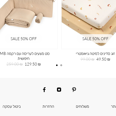
SALE 50% OFF
SALE 50% OFF
זוג סדינים למיטה גיאומטרי
סט מצעים לעריסה עם ר
חיפושית
מחיר
מחיר
99.00 ₪
49.50 ₪
מוצר
רגיל
מחיר
מחיר
259.00 ₪
129.50 ₪
מוצר
רגיל
facebook
instagram
pinterest
תר
משלוחים
החזרות
ביטול עסקה