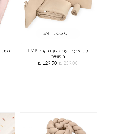
SALE 50% OFF
SALE 
פושית
סט מצעים למיטת תינוק עם רקמה EMB
חיפושית
חיר
44.50 
וצר
מחיר
מחיר
189.50 ₪
379.00 ₪
רגיל
מוצר