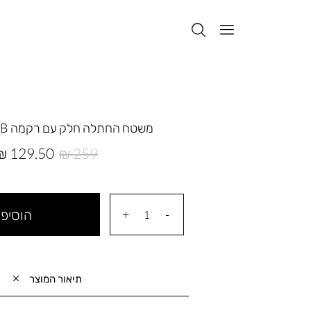
משטח החתלה חלק עם רקמה EMB חיפושית
מחיר
מחיר
129.50 ₪
259 ₪
רגיל
מוצר
הוסיפי
תיאור המוצר