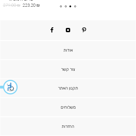
מחיר
מחיר
279.00 ₪
223.20 ₪
מוצר
רגיל
facebook
instagram
pinterest
אודות
צור קשר
תקנון האתר
משלוחים
החזרות