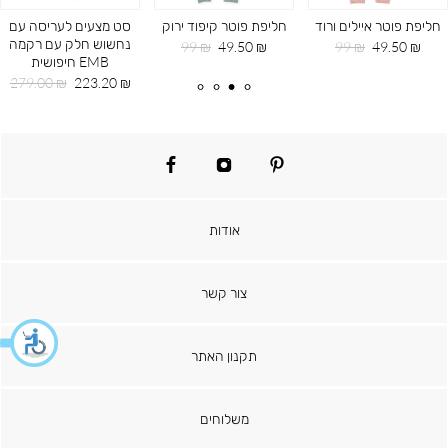
חליפת פוטר איילים ורוד
חליפת פוטר קיפוד ירוק
סט מצעים לעריסה עם
נחשוש חלק עם רקמה
מחיר
מחיר
מחיר
מחיר
99 ₪
49.50 ₪
99 ₪
49.50 ₪
EMB חיפושית
מוצר
רגיל
מוצר
רגיל
מחיר
מחיר
279.00 ₪
223.20 ₪
מוצר
רגיל
facebook
instagram
pinterest
אודות
צור קשר
תקנון האתר
משלוחים