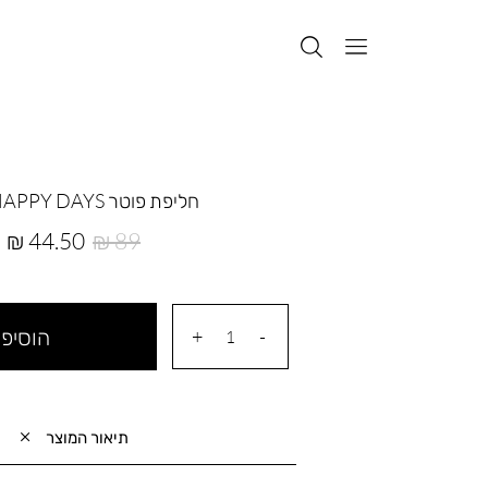
חליפת פוטר HAPPY DAYS אפור
מחיר
מחיר
44.50 ₪
89 ₪
רגיל
מוצר
הוסיפי
תיאור המוצר