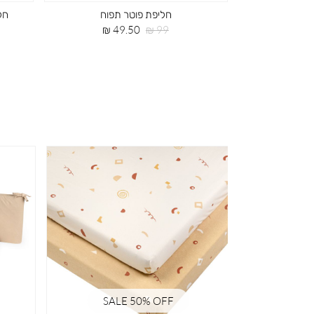
ים ורוד
חליפת פוטר תפוח
חליפת
מחיר
מחיר
49.50 ₪
99 ₪
4
רגיל
מוצר
SALE 50% OFF
SA