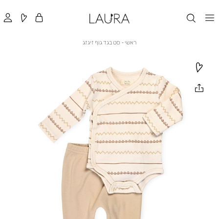
ראשי
סט
ראשי
סט בגד גוף זיגזג
בגד
גוף
זיגזג