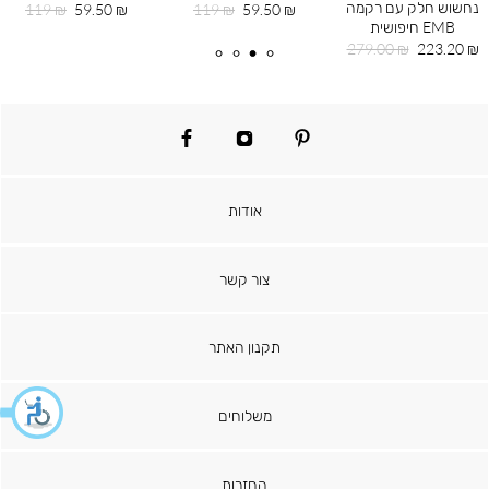
נחשוש חלק עם רקמה
מחיר
מחיר
מחיר
מחיר
119 ₪
59.50 ₪
119 ₪
59.50 ₪
EMB חיפושית
מוצר
רגיל
מוצר
רגיל
מחיר
מחיר
279.00 ₪
223.20 ₪
מוצר
רגיל
facebook
instagram
pinterest
אודות
צור קשר
תקנון האתר
משלוחים
החזרות