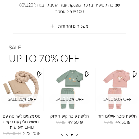
שמיכה קטיפתית, רכה ומפנקת עבור התינוק . בגודל 120\80
%100 פוליאסטר
משלוחים והחזרות
SALE
UP TO 70% OFF
SALE 20ֵ% OFF
SALE 50% OFF
SALE 50% OFF
חליפת פוטר איילים ורוד
חליפת פוטר קיפוד ירוק
סט מצעים לעריסה עם
נחשוש חלק עם רקמה
מחיר
מחיר
מחיר
מחיר
99 ₪
49.50 ₪
99 ₪
49.50 ₪
EMB חיפושית
מוצר
רגיל
מוצר
רגיל
מחיר
מחיר
279.00 ₪
223.20 ₪
מוצר
רגיל