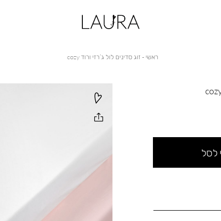
ראשי
זוג
ראשי
זוג סדינים לול ג’רזי ורוד cozy
סדינים
לול
ג’רזי
ורוד
cozy
 לסל