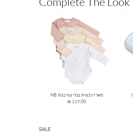
Complete The Look
מארז רבעיית בגדי גוף בנות NB
סדין לול חלק בודד 
מחיר
מח
 ₪
119.00 ₪
מוצר
מו
SALE