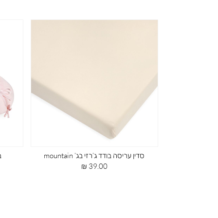
וד cozy
סדין עריסה בודד ג’רזי בג’ mountain
ב
מחיר
39.00 ₪
מוצר