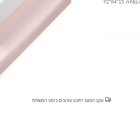
הסדינים ללול עשויים מבד ג’רזי 100% כותנה במידה: 15*84*92
עקב המצב ייתכנו עיכובים בזמני המשלוח