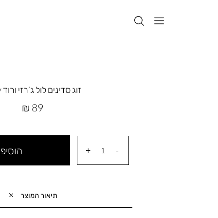
זוג סדינים לול ג’רזי ורוד cozy
מחיר
89 ₪
מוצר
הוסיפי
תיאור המוצר