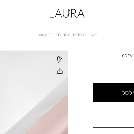
ראשי
זוג
ראשי
זוג סדינים מיטה ג’רזי ורוד cozy
סדינים
מיטה
ג’רזי
ורוד
cozy
 לסל