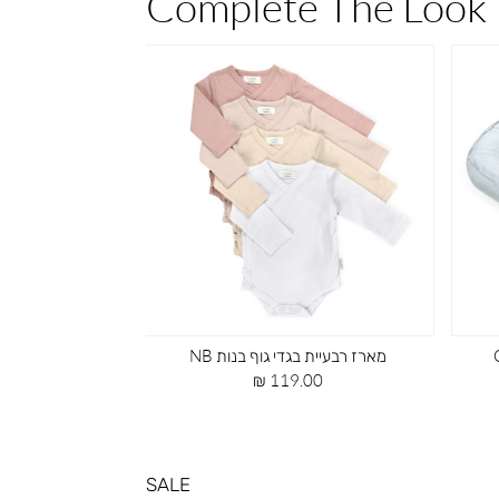
Complete The Look
מארז רבעיית בגדי גוף בנות NB
סדין לול חלק בודד 
מחיר
מח
 ₪
119.00 ₪
מוצר
מו
SALE