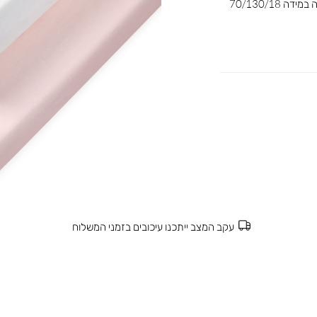
הסדינים למיטה עשויים מבד ג’רזי 100% כותנה במידה 70/130/18
עקב המצב ייתכנו עיכובים בזמני המשלוח