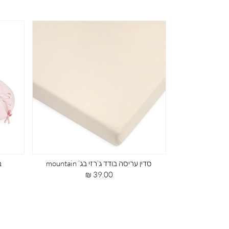
moun
סדין עריסה בודד ג’רזי בג’ mountain
ב
מחיר
39.00 ₪
מוצר