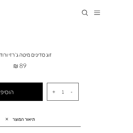
זוג סדינים מיטה ג’רזי ורוד cozy
מחיר
89 ₪
מוצר
הוסיפי
תיאור המוצר