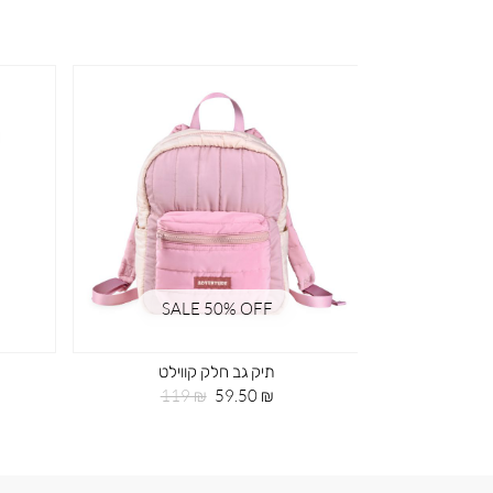
SALE 50% OFF
SA
וילט
תיק גב חלק קווילט
חיר
מחיר
מחיר
119 ₪
59.50 ₪
119
רגיל
מוצר
רגיל