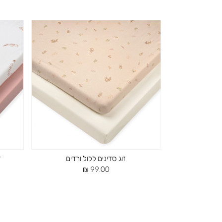
ה ורדים
זוג סדינים ללול ורדים
ז
מחיר
99.00 ₪
מוצר