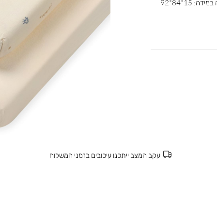
הסדינים ללול עשויים מבד ג’רזי 100% כותנה במידה: 15*84*92
עקב המצב ייתכנו עיכובים בזמני המשלוח