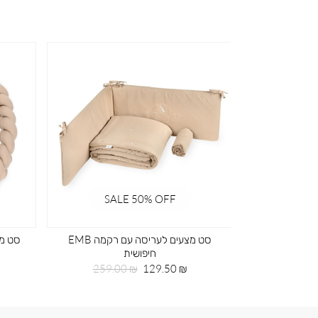
SALE 50% OFF
SA
ד ירוק
סט מצעים לעריסה עם רקמה EMB
סט מצ
חיפושית
חיר
99
גיל
מחיר
מחיר
259.00 ₪
129.50 ₪
מוצר
רגיל