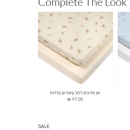
Complete The Look
זוג סדינים ללול ציפורים נודדות
מגן ראש למ
מחיר
מח
0 ₪
99.00 ₪
מוצר
מוצ
SALE