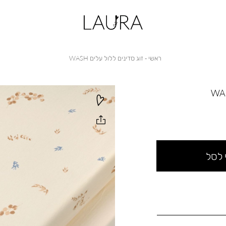
ראשי
זוג
ראשי
זוג סדינים ללול עלים WASH
סדינים
ללול
עלים
WASH
 לסל