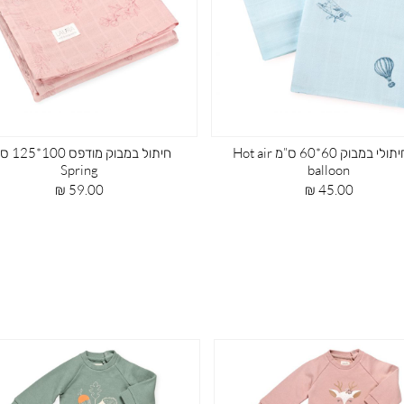
חיתול במבוק מודפס 100*125 ס”מ Hot
שמיכת טריקו עם מילוי 75X100 Spring
air balloon
מחיר
79.00 ₪
מחיר
מוצר
59.00 ₪
מוצר