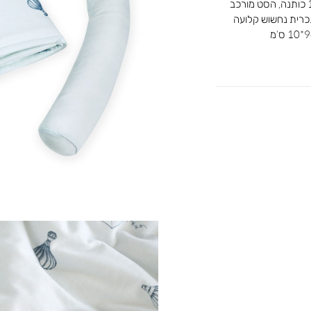
סט מצעים לעריסה עשוי מבד רך ונעים 100% כותנה, הסט מורכב
 . שמיכה בגודל 60/80 ס’מ .כרית נחשוש קלועה