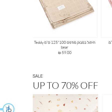
שמיכת טריקו עם מילוי 75X100 Hot air
balloon
מחיר
מח
 ₪
79.00 ₪
מוצר
מו
SALE
UP TO 70% OFF