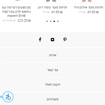
חליפת פוטר איילים ורוד
חליפת פוטר קיפוד ירוק
סט מצעים לעריסה עם
נחשוש חלק עם רקמה
מחיר
מחיר
מחיר
מחיר
99 ₪
49.50 ₪
99 ₪
49.50 ₪
EMB חיפושית
מוצר
רגיל
מוצר
רגיל
מחיר
מחיר
279.00 ₪
223.20 ₪
מוצר
רגיל
facebook
instagram
pinterest
אודות
צור קשר
תקנון האתר
משלוחים