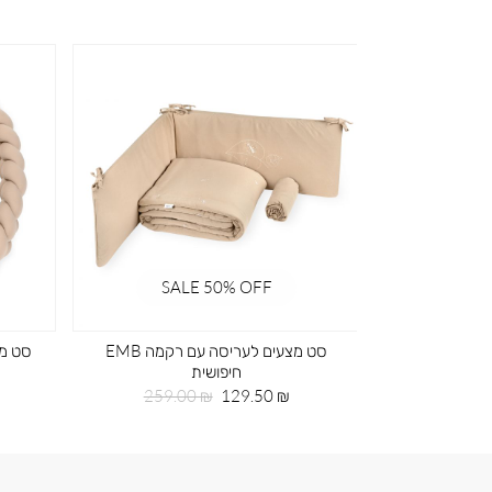
SALE 50% OFF
SA
ד ירוק
סט מצעים לעריסה עם רקמה EMB
סט מצ
חיפושית
חיר
99
גיל
מחיר
מחיר
259.00 ₪
129.50 ₪
מוצר
רגיל