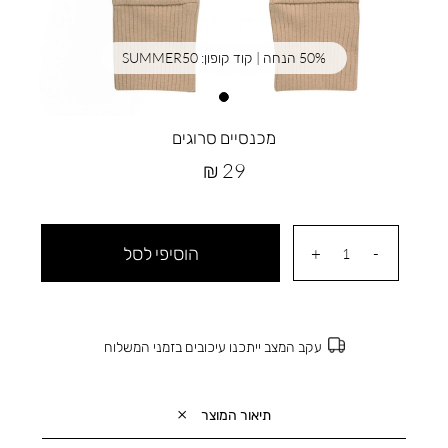
50% הנחה | קוד קופון: SUMMER50
מכנסיים סרוגים
מחיר
29 ₪
מוצר
הוסיפי לסל
עקב המצב ייתכנו עיכובים בזמני המשלוח
תיאור המוצר