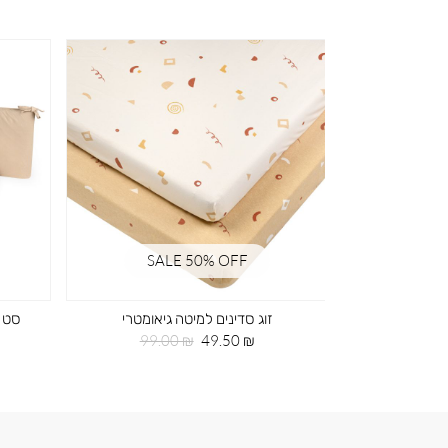
SALE 50% OFF
SA
ד ירוק
זוג סדינים למיטה גיאומטרי
חיר
מחיר
מחיר
99.00 ₪
49.50 ₪
99
גיל
מוצר
רגיל