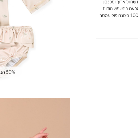
רוול ארוך ומכנסון
מלאה מהשמש הודות
50% הנחה | קוד קופון: SUMMER50