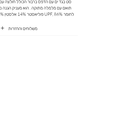
סט בגד ים עם הדפס ברבור הכולל חולצה עם ש
תואם עם מלמלה מתוקה . הוא מעניק הגנה 
לחומר UPF, 86% פוליאסטר 14% אלסטין 100% ביטנה פוליאסטר
משלוחים והחזרות