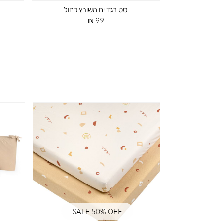
סט בגד ים משובץ כחול
מחיר
99 ₪
מוצר
SALE 50% OFF
SA