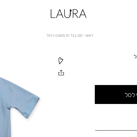
ראשי
סט
ראשי
סט בגד ים משובץ כחול
בגד
ים
משובץ
כחול
ל
 לסל