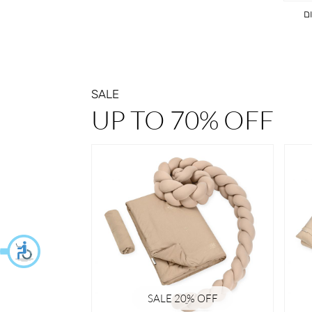
ם
SALE
UP TO 70% OFF
% OFF
SALE 20ֵ% OFF