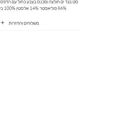
סט בגד ים חולצה ומכנס בצבע כחול עם הדפס 
86% פוליאסטר 14% אלסטין 100% ביטנה: פוליאסטר
משלוחים והחזרות