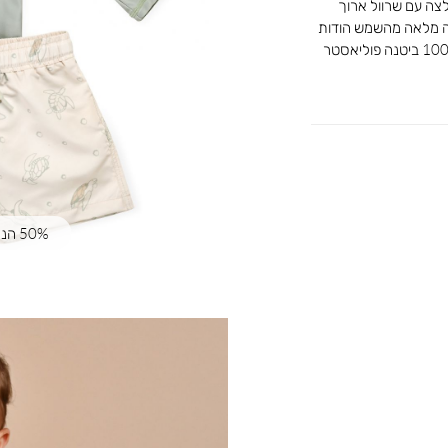
לצה עם שרוול ארוך
נה מלאה מהשמש הודות
50% הנחה | קוד קופון: SUMMER50