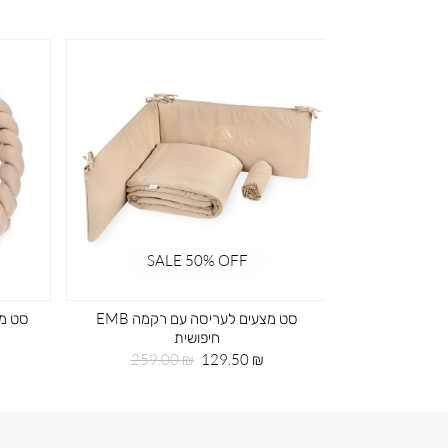
SALE 50% OFF
SA
ד ירוק
סט מצעים לעריסה עם רקמה EMB
סט מצ
חיפושית
חיר
99
גיל
מחיר
מחיר
259.00 ₪
129.50 ₪
מוצר
רגיל