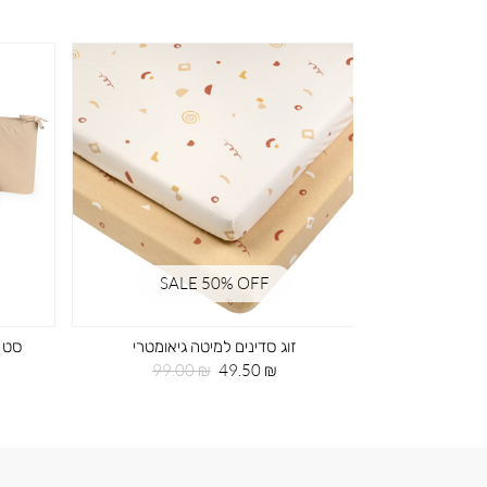
SALE 50% OFF
SA
ד ירוק
זוג סדינים למיטה גיאומטרי
חיר
מחיר
מחיר
99.00 ₪
49.50 ₪
99
גיל
מוצר
רגיל