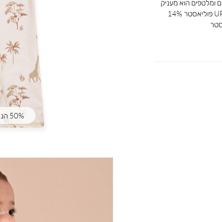
ים ומלטפים הוא מעניק
הגנה מלאה מהשמש הודות לחומר UPF, 86% פוליאסטר 14%
50% הנחה | קוד קופון: SUMMER50