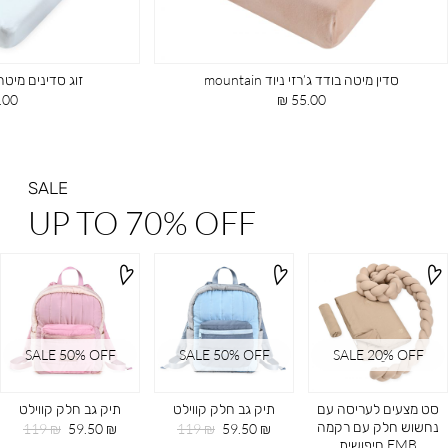
סדין מיטה בודד ג’רזי ניוד mountain
זוג סדינים מיטה ג
מחיר
מחי
00 ₪
55.00 ₪
מוצר
מוצ
SALE
UP TO 70% OFF
SALE 50% OFF
SALE 50% OFF
SALE 20ֵ% OFF
סט מצעים לעריסה עם
תיק גב חלק קווילט
תיק גב חלק קווילט
נחשוש חלק עם רקמה
מחיר
מחיר
מחיר
מחיר
119 ₪
59.50 ₪
119 ₪
59.50 ₪
EMB חיפושית
מוצר
רגיל
מוצר
רגיל