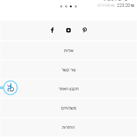
מחיר
מחיר
279.00 ₪
223.20 ₪
מוצר
רגיל
facebook
instagram
pinterest
אודות
צור קשר
תקנון האתר
משלוחים
החזרות