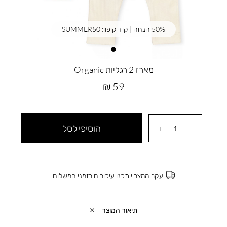
50% הנחה | קוד קופון: SUMMER50
מארז 2 רגליות Organic
מחיר
59 ₪
מוצר
הוסיפי לסל
עקב המצב ייתכנו עיכובים בזמני המשלוח
תיאור המוצר