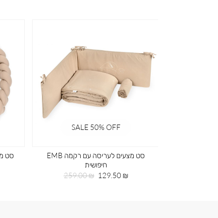
SALE 50% OFF
SA
ד ירוק
סט מצעים לעריסה עם רקמה EMB
סט מצ
חיפושית
חיר
99
גיל
מחיר
מחיר
259.00 ₪
129.50 ₪
מוצר
רגיל