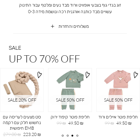
זוג בגדי גוף בצבעי אופוויט וורוד מבד נעים ומלטף עבור התינוק
עשויים מבד כותנה אורגנית רכה ונושמת מידה 0-3
משלוחים והחזרות
SALE
UP TO 70% OFF
SALE 20ֵ% OFF
SALE 50% OFF
SALE 50% OFF
חליפת פוטר איילים ורוד
חליפת פוטר קיפוד ירוק
סט מצעים לעריסה עם
נחשוש חלק עם רקמה
מחיר
מחיר
מחיר
מחיר
99 ₪
49.50 ₪
99 ₪
49.50 ₪
EMB חיפושית
מוצר
רגיל
מוצר
רגיל
מחיר
מחיר
279.00 ₪
223.20 ₪
מוצר
רגיל