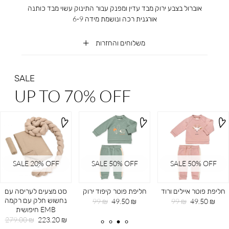
אוברול בצבע ירוק מבד עדין ומפנק עבור התינוק עשוי מבד כותנה
אורגנית רכה ונושמת מידה 6-9
משלוחים והחזרות
SALE
UP TO 70% OFF
SALE 20ֵ% OFF
SALE 50% OFF
SALE 50% OFF
חליפת פוטר איילים ורוד
חליפת פוטר קיפוד ירוק
סט מצעים לעריסה עם
נחשוש חלק עם רקמה
מחיר
מחיר
מחיר
מחיר
99 ₪
49.50 ₪
99 ₪
49.50 ₪
EMB חיפושית
מוצר
רגיל
מוצר
רגיל
מחיר
מחיר
279.00 ₪
223.20 ₪
מוצר
רגיל