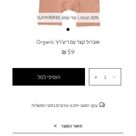
50% הנחה | קוד קופון: SUMMER50
אוברול קצר עם ריצ’רץ’ Organic
מחיר
59 ₪
מוצר
הוסיפי לסל
עקב המצב ייתכנו עיכובים בזמני המשלוח
תיאור המוצר