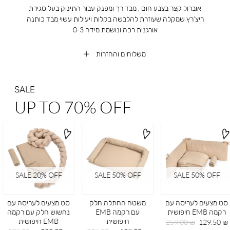
אוברול קצר בצבע חום , מבד רך ומפנק עבור התינוק בעל סגירת
ריצ’רץ שמקלה שעוזרת להלבשה בקלות ויעילות עשוי מבד כותנה
אורגנית רכה ונושמת מידה 0-3
משלוחים והחזרות
SALE
UP TO 70% OFF
SALE 20ֵ% OFF
SALE 50% OFF
SALE 50% OFF
סט מצעים לעריסה עם
משטח החתלה חלק
סט מצעים לעריסה עם
רקמה EMB חיפושית
עם רקמה EMB
נחשוש חלק עם רקמה
חיפושית
EMB חיפושית
מחיר
מחיר
259.00 ₪
129.50 ₪