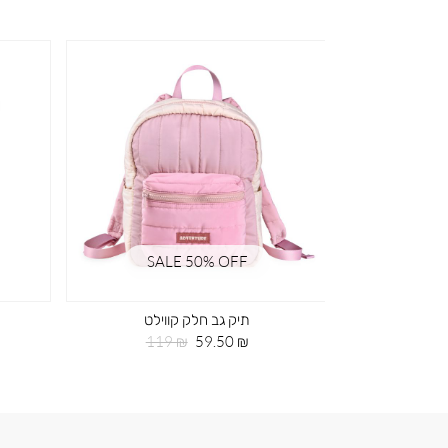
SALE 50% OFF
SA
וילט
תיק גב חלק קווילט
חיר
מחיר
מחיר
119 ₪
59.50 ₪
119
רגיל
מוצר
רגיל