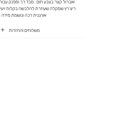
אוברול קצר בצבע חום , מבד רך ומפנק עבור
ריצ’רץ שמקלה שעוזרת להלבשה בקלות ויעיל
אורגנית רכה ונושמת מידה NB
משלוחים והחזרות