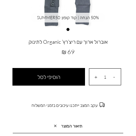
50% הנחה | קוד קופון: SUMMER50
אוברול ארוך עם ריצ’רץ’ Organic לתינוק
מחיר
69 ₪
מוצר
הוסיפי לסל
עקב המצב ייתכנו עיכובים בזמני המשלוח
תיאור המוצר