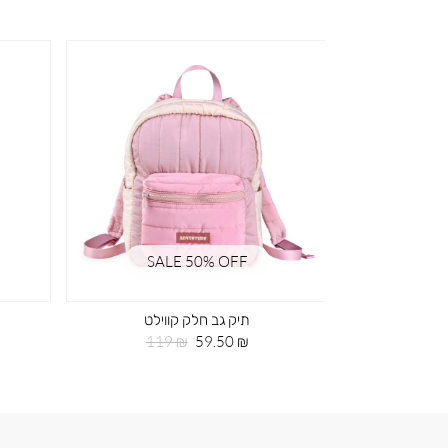
SALE 50% OFF
SA
וילט
תיק גב חלק קווילט
חיר
מחיר
מחיר
119 ₪
59.50 ₪
119
רגיל
מוצר
רגיל