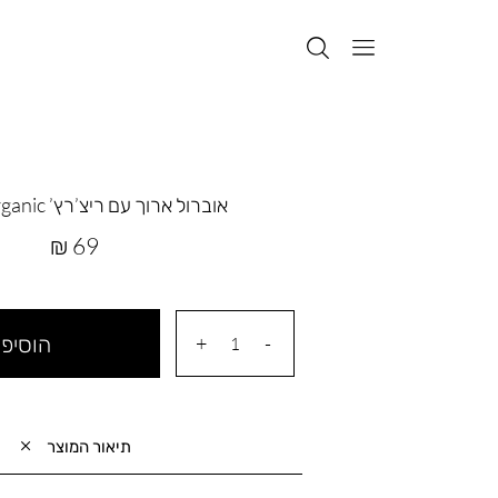
אוברול ארוך עם ריצ’רץ’ Organic לתינוק
מחיר
69 ₪
מוצר
הוסיפי
תיאור המוצר