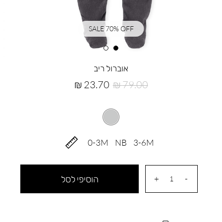
SALE 70% OFF
אוברול ריב
מחיר
מחיר
23.70 ₪
79.00 ₪
רגיל
מוצר
0-3M
NB
3-6M
הוסיפי לסל