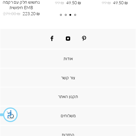
נחשוש חלק עם רקמה
מחיר
מחיר
מחיר
מחיר
99 ₪
49.50 ₪
99 ₪
49.50 ₪
EMB חיפושית
מוצר
רגיל
מוצר
רגיל
מחיר
מחיר
279.00 ₪
223.20 ₪
מוצר
רגיל
facebook
instagram
pinterest
אודות
צור קשר
תקנון האתר
משלוחים
החזרות