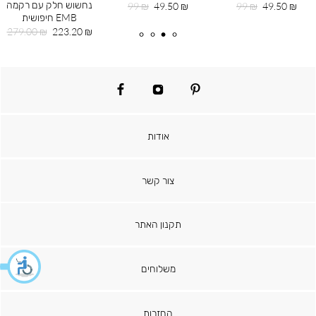
נחשוש חלק עם רקמה
מחיר
מחיר
מחיר
מחיר
99 ₪
49.50 ₪
99 ₪
49.50 ₪
EMB חיפושית
מוצר
רגיל
מוצר
רגיל
מחיר
מחיר
279.00 ₪
223.20 ₪
מוצר
רגיל
facebook
instagram
pinterest
אודות
צור קשר
תקנון האתר
משלוחים
החזרות