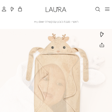
ראשי
מגבת
ראשי
מגבת כובע עם קשירה my deer
כובע
עם
קשירה
my
deer