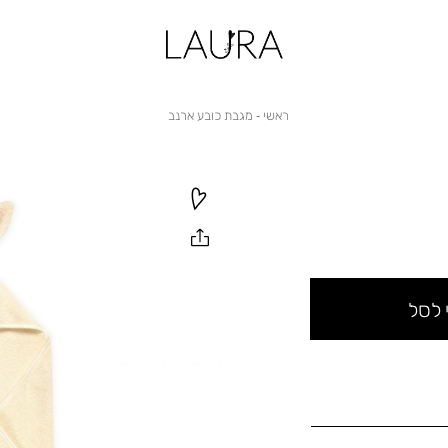
ראשי
מגבת
ראשי
מגבת כובע ארנב
כובע
ארנב
 לסל