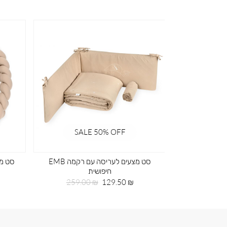
SALE 50% OFF
SA
ד ירוק
סט מצעים לעריסה עם רקמה EMB
סט מצ
חיפושית
חיר
99
גיל
מחיר
מחיר
259.00 ₪
129.50 ₪
מוצר
רגיל