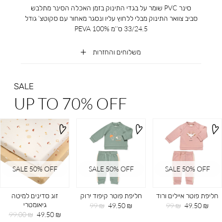
סינר PVC שומר על בגדי התינוק בזמן האכלה הסינר מתלבש
סביב צוואר התינוק מבלי ללחוץ עליו ונסגר מאחור עם סקוטצ’ גודל
33/24.5 ס’’מ 100% PEVA
משלוחים והחזרות
SALE
UP TO 70% OFF
SALE 50% OFF
SALE 50% OFF
SALE 50% OFF
חליפת פוטר איילים ורוד
חליפת פוטר קיפוד ירוק
זוג סדינים למיטה
גיאומטרי
מחיר
מחיר
מחיר
מחיר
99 ₪
49.50 ₪
99 ₪
49.50 ₪
מוצר
רגיל
מוצר
רגיל
מחיר
מחיר
99.00 ₪
49.50 ₪