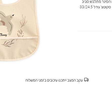
אכלה הסינר מתלבש סביב
צוואר התינוק מבלי ללחוץ עליו ונסגר מאחור עם סקוטצ’ גודל 33/24.5
עקב המצב ייתכנו עיכובים בזמני המשלוח