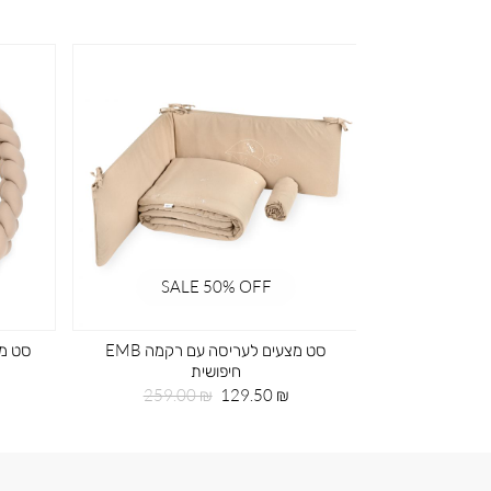
SALE 50% OFF
SA
ד ירוק
סט מצעים לעריסה עם רקמה EMB
סט מצ
חיפושית
חיר
99
גיל
מחיר
מחיר
259.00 ₪
129.50 ₪
מוצר
רגיל