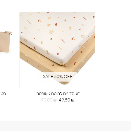
SALE 50% OFF
SA
ד ירוק
זוג סדינים למיטה גיאומטרי
חיר
מחיר
מחיר
99.00 ₪
49.50 ₪
99
גיל
מוצר
רגיל