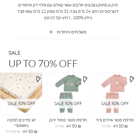
תיק גן מתוק בצבעים חלקים עשוי קווילט עם מילוי דק ותיפורים
דקורטיביים רוחב 24 ס”מ גובה 31 ס”מ עומק 12 ס”מ עשוי מבד
ניילון 100% , רחיץ וקל לניקיון
משלוחים והחזרות
SALE
UP TO 70% OFF
SALE 50% OFF
SALE 50% OFF
SALE 50% OFF
חליפת פוטר איילים ורוד
חליפת פוטר קיפוד ירוק
זוג סדינים למיטה
גיאומטרי
מחיר
מחיר
מחיר
מחיר
99 ₪
49.50 ₪
99 ₪
49.50 ₪
מוצר
רגיל
מוצר
רגיל
מחיר
מחיר
99.00 ₪
49.50 ₪