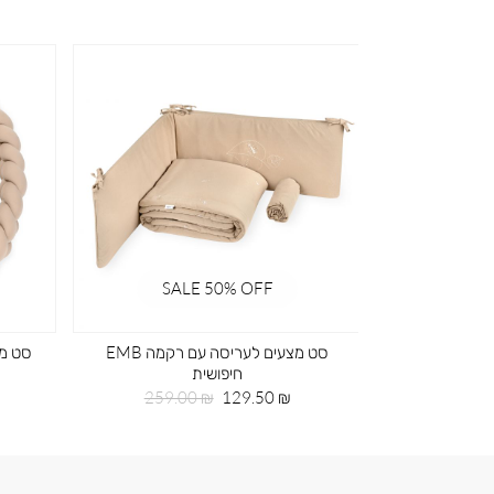
SALE 50% OFF
SA
ד ירוק
סט מצעים לעריסה עם רקמה EMB
סט מצ
חיפושית
חיר
99
גיל
מחיר
מחיר
259.00 ₪
129.50 ₪
מוצר
רגיל