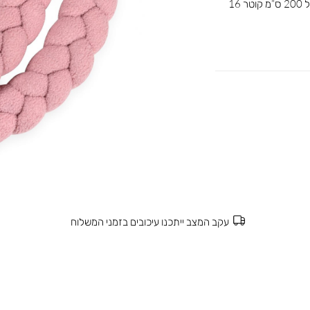
כרית נחשוש קלועה מבד טדי מהמם באורך של 200 ס”מ קוטר 16
עקב המצב ייתכנו עיכובים בזמני המשלוח