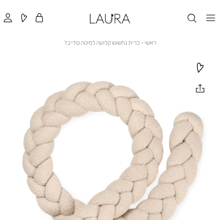
ראשי
כרית
ראשי
כרית נחשוש קלועה למיטה טדי בז’
נחשוש
קלועה
למיטה
טדי
בז’