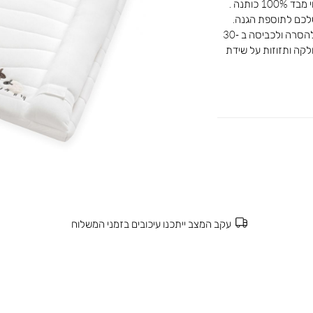
משטח החתלה לשידת ההחתלה לתינוק , עשוי מבד 100% כותנה .
לכם לתוספת הגנה.
מידות המשטח 57/80 ס”מ כיסוי המשטח ניתן להסרה ולכביסה ב 30-
לקה ותזוזות על שידת
עקב המצב ייתכנו עיכובים בזמני המשלוח