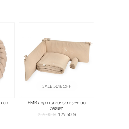
SALE 50% OFF
SA
ד ירוק
סט מצעים לעריסה עם רקמה EMB
סט מצ
חיפושית
חיר
99
גיל
מחיר
מחיר
259.00 ₪
129.50 ₪
מוצר
רגיל