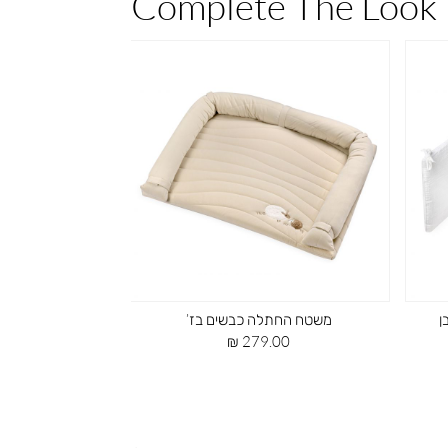
Complete The Look
ן
משטח החתלה כבשים בז’
סט מצעים למיט
מחיר
מח
0 ₪
279.00 ₪
מוצר
מוצ