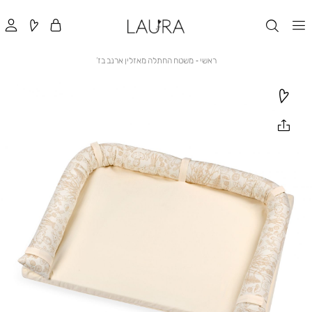
ראשי
משטח
ראשי
משטח החתלה מאזלין ארנב בז’
החתלה
מאזלין
ארנב
בז’