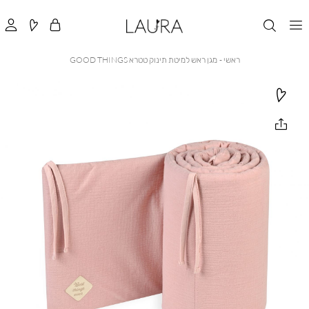
ראשי
מגן
ראשי
מגן ראש למיטת תינוק טטרא GOOD THINGS
ראש
למיטת
תינוק
טטרא
GOOD
THINGS