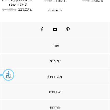
מחיר
מחיר
מחיר
מחיר
99 ₪
49.50 ₪
99 ₪
49.50 ₪
EMB חיפושית
מוצר
רגיל
מוצר
רגיל
מחיר
מחיר
279.00 ₪
223.20 ₪
מוצר
רגיל
facebook
instagram
pinterest
אודות
צור קשר
תקנון האתר
משלוחים
החזרות