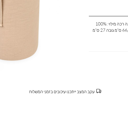
מגן ראש למיטת תינוק עשוי מבד 100% כותנה רכה מילוי :100%
עקב המצב ייתכנו עיכובים בזמני המשלוח