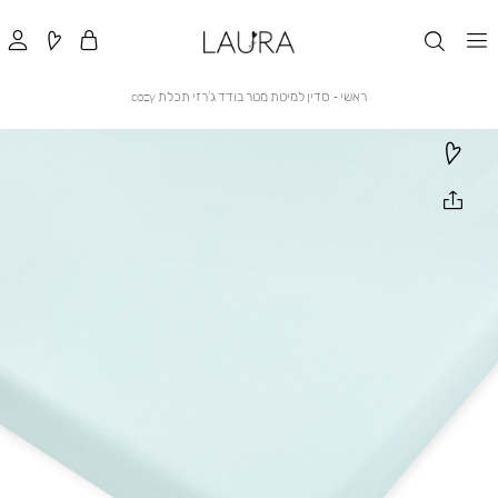
ראשי
סדין
ראשי
סדין למיטת מטר בודד ג’רזי תכלת cozy
למיטת
מטר
בודד
ג’רזי
תכלת
cozy