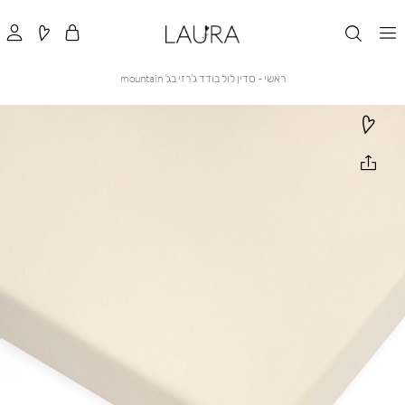
ראשי
סדין
ראשי
סדין לול בודד ג’רזי בג’ mountain
לול
בודד
ג’רזי
בג’
mountain